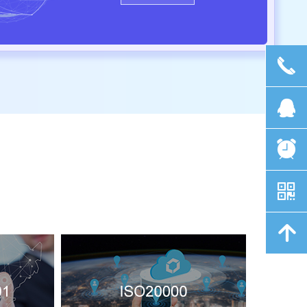
끅
뀩
뀥
낃
녕