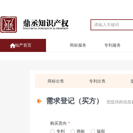
知产首页
商标服务
专利服务
商标出售
专利出售
需求登记（买方）
您提供的信息
购买意向
*
ꀐ
专利
ꀐ
商标
ꀐ
版权